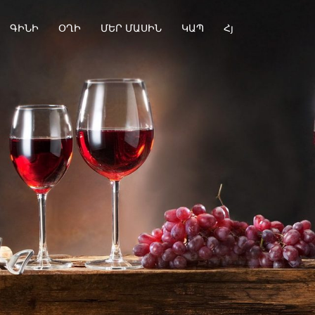
ԳԻՆԻ
ՕՂԻ
ՄԵՐ ՄԱՍԻՆ
ԿԱՊ
Հյ