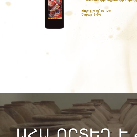
ԱՀԱ ՈՐՏԵՂ Է