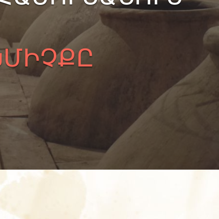
ԽՄԻՉՔԸ