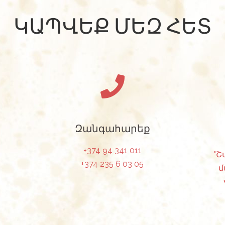
ԿԱՊՎԵՔ ՄԵԶ ՀԵՏ
Զանգահարեք
+374 94 341 011
"Շ
+374 235 6 03 05
մ