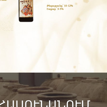
 ՀԱՍՈՒՆԱՆՈՒՄ