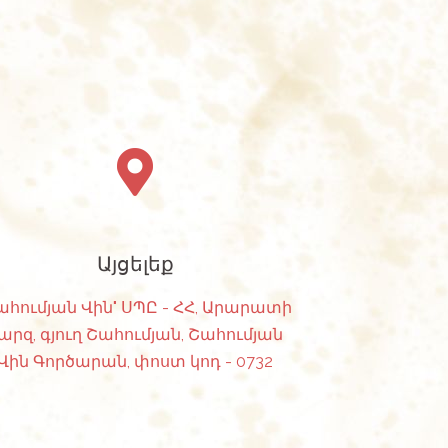
Այցելեք
ահումյան Վին" ՍՊԸ - ՀՀ, Արարատի
արզ, գյուղ Շահումյան, Շահումյան
Վին Գործարան, փոստ կոդ - 0732