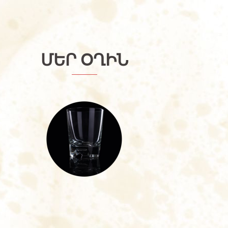
ՄԵՐ ՕՂԻՆ