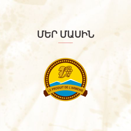
ՄԵՐ ՄԱՍԻՆ