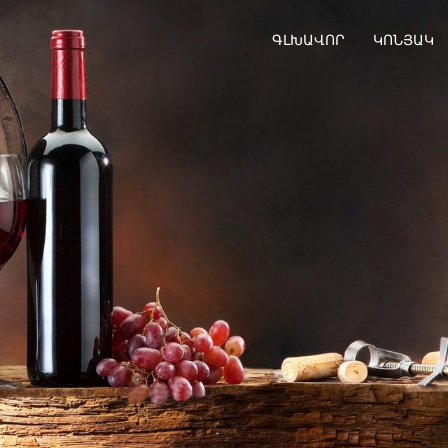
ԳԼԽԱՎՈՐ
ԿՈՆՅԱԿ