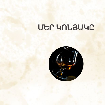
ՄԵՐ ԿՈՆՅԱԿԸ